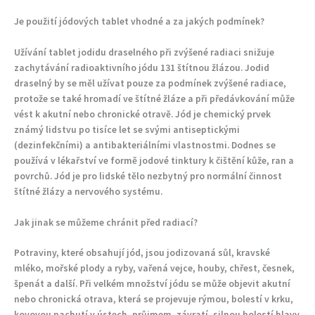
Je použití jódových tablet vhodné a za jakých podmínek?
Užívání tablet jodidu draselného při zvýšené radiaci snižuje
zachytávání radioaktivního jódu 131 štítnou žlázou. Jodid
draselný by se měl užívat pouze za podmínek zvýšené radiace,
protože se také hromadí ve štítné žláze a při předávkování může
vést k akutní nebo chronické otravě. Jód je chemický prvek
známý lidstvu po tisíce let se svými antiseptickými
(dezinfekčními) a antibakteriálními vlastnostmi. Dodnes se
používá v lékařství ve formě jodové tinktury k čištění kůže, ran a
povrchů. Jód je pro lidské tělo nezbytný pro normální činnost
štítné žlázy a nervového systému.
Jak jinak se můžeme chránit před radiací?
Potraviny, které obsahují jód, jsou jodizovaná sůl, kravské
mléko, mořské plody a ryby, vařená vejce, houby, chřest, česnek,
špenát a další. Při velkém množství jódu se může objevit akutní
nebo chronická otrava, která se projevuje rýmou, bolestí v krku,
kovovou pachutí v ústech, průjmem, závratí, silnou bolestí hlavy