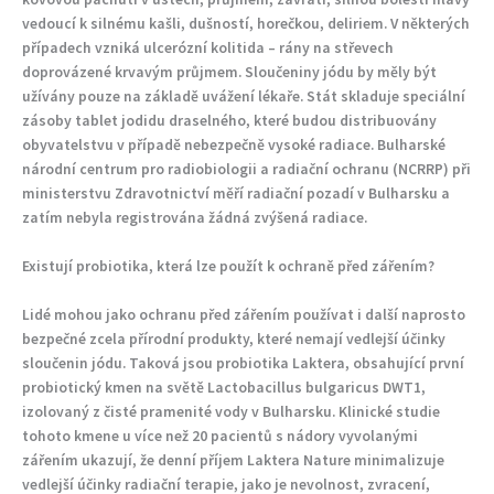
vedoucí k silnému kašli, dušností, horečkou, deliriem. V některých
případech vzniká ulcerózní kolitida – rány na střevech
doprovázené krvavým průjmem. Sloučeniny jódu by měly být
užívány pouze na základě uvážení lékaře. Stát skladuje speciální
zásoby tablet jodidu draselného, ​​které budou distribuovány
obyvatelstvu v případě nebezpečně vysoké radiace. Bulharské
národní centrum pro radiobiologii a radiační ochranu (NCRRP) při
ministerstvu Zdravotnictví měří radiační pozadí v Bulharsku a
zatím nebyla registrována žádná zvýšená radiace.
Existují probiotika, která lze použít k ochraně před zářením?
Lidé mohou jako ochranu před zářením používat i další naprosto
bezpečné zcela přírodní produkty, které nemají vedlejší účinky
sloučenin jódu. Taková jsou probiotika Laktera, obsahující první
probiotický kmen na světě Lactobacillus bulgaricus DWT1,
izolovaný z čisté pramenité vody v Bulharsku. Klinické studie
tohoto kmene u více než 20 pacientů s nádory vyvolanými
zářením ukazují, že denní příjem Laktera Nature minimalizuje
vedlejší účinky radiační terapie, jako je nevolnost, zvracení,