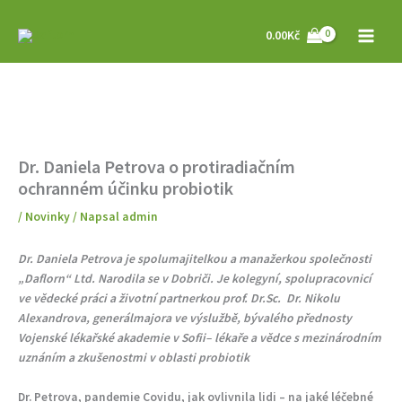
Přeskočit
na
0.00
Kč
obsah
Dr. Daniela Petrova o protiradiačním
ochranném účinku probiotik
/
Novinky
/ Napsal
admin
Dr. Daniela Petrova je spolumajitelkou a manažerkou společnosti
„Daflorn“ Ltd. Narodila se v Dobriči. Je kolegyní, spolupracovnicí
ve vědecké práci a životní partnerkou prof. Dr.Sc. Dr. Nikolu
Alexandrova, generálmajora ve výslužbě, bývalého přednosty
Vojenské lékařské akademie v Sofii– lékaře a vědce s mezinárodním
uznáním a zkušenostmi v oblasti probiotik
Dr. Petrova, pandemie Covidu, jak ovlivnila lidi – na jaké léčebné