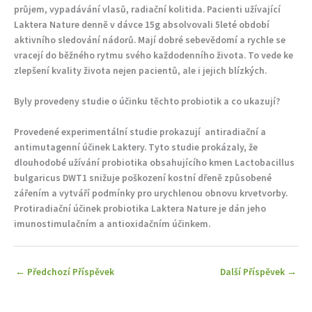
průjem, vypadávání vlasů, radiační kolitida. Pacienti užívající
Laktera Nature denně v dávce 15g absolvovali 5leté období
aktivního sledování nádorů. Mají dobré sebevědomí a rychle se
vracejí do běžného rytmu svého každodenního života. To vede ke
zlepšení kvality života nejen pacientů, ale i jejich blízkých.
Byly provedeny studie o účinku těchto probiotik a co ukazují?
Provedené experimentální studie prokazují antiradiační a
antimutagenní účinek Laktery. Tyto studie prokázaly, že
dlouhodobé užívání probiotika obsahujícího kmen Lactobacillus
bulgaricus DWT1 snižuje poškození kostní dřeně způsobené
zářením a vytváří podmínky pro urychlenou obnovu krvetvorby.
Protiradiační účinek probiotika Laktera Nature je dán jeho
imunostimulačním a antioxidačním účinkem.
←
Předchozí Příspěvek
Další Příspěvek
→