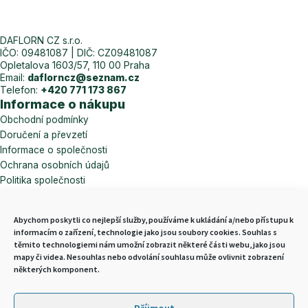
DAFLORN CZ s.r.o.
IČO: 09481087 | DIČ: CZ09481087
Opletalova 1603/57, 110 00 Praha
Email:
daflorncz@seznam.cz
Telefon:
+420 771 173 867
Informace o nákupu
Obchodní podmínky
Doručení a převzetí
Informace o společnosti
Ochrana osobních údajů
Politika společnosti
Odstoupení od smlouvy
Nejvíce vyhledávané
Abychom poskytli co nejlepší služby, používáme k ukládání a/nebo přístupu k
Probiotické potraviny
informacím o zařízení, technologie jako jsou soubory cookies. Souhlas s
Množstevní slevy na zboží
těmito technologiemi nám umožní zobrazit některé části webu, jako jsou
Novinky ze světa probiotik
mapy či videa. Nesouhlas nebo odvolání souhlasu může ovlivnit zobrazení
některých komponent.
Konzultace výběru probiotik
Výběr produktů LAKTERA
Probiotika Laktera Colon Zn