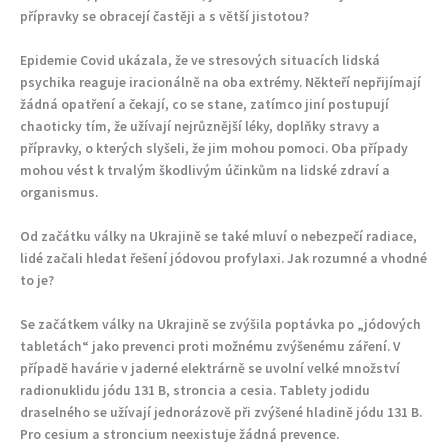
přípravky se obracejí častěji a s větší jistotou?
Epidemie Covid ukázala, že ve stresových situacích lidská
psychika reaguje iracionálně na oba extrémy. Někteří nepřijímají
žádná opatření a čekají, co se stane, zatímco jiní postupují
chaoticky tím, že užívají nejrůznější léky, doplňky stravy a
přípravky, o kterých slyšeli, že jim mohou pomoci. Oba případy
mohou vést k trvalým škodlivým účinkům na lidské zdraví a
organismus.
Od začátku války na Ukrajině se také mluví o nebezpečí radiace,
lidé začali hledat řešení jódovou profylaxi. Jak rozumné a vhodné
to je?
Se začátkem války na Ukrajině se zvýšila poptávka po „jódových
tabletách“ jako prevenci proti možnému zvýšenému záření. V
případě havárie v jaderné elektrárně se uvolní velké množství
radionuklidu jódu 131 B, stroncia a cesia. Tablety jodidu
draselného se užívají jednorázově při zvýšené hladině jódu 131 B.
Pro cesium a stroncium neexistuje žádná prevence.