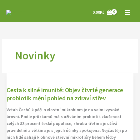
Přeskočit
na
0.00
Kč
obsah
Novinky
Cesta
k
Cesta k silné imunitě: Objev čtvrté generace
silné
imunitě:
probiotik mění pohled na zdraví střev
Objev
Vztah Čechů k péči o vlastní mikrobiom je na velmi vysoké
čtvrté
úrovni. Podle průzkumů má s užíváním probiotik zkušenost
generace
celých 83 procent české populace, zhruba třetina je užívá
probiotik
pravidelně a většina je s jejich účinky spokojena. Nejčastěji po
mění
nich lidé sahají k obnově střevní mikroflóry během léčby
pohled