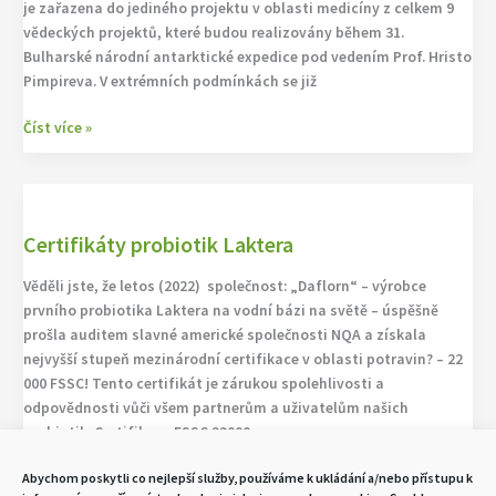
je zařazena do jediného projektu v oblasti medicíny z celkem 9
vědeckých projektů, které budou realizovány během 31.
Bulharské národní antarktické expedice pod vedením Prof. Hristo
Pimpireva. V extrémních podmínkách se již
Číst více »
Certifikáty
probiotik
Certifikáty probiotik Laktera
Laktera
Věděli jste, že letos (2022) společnost: „Daflorn“ – výrobce
prvního probiotika Laktera na vodní bázi na světě – úspěšně
prošla auditem slavné americké společnosti NQA a získala
nejvyšší stupeň mezinárodní certifikace v oblasti potravin? – 22
000 FSSC! Tento certifikát je zárukou spolehlivosti a
odpovědnosti vůči všem partnerům a uživatelům našich
probiotik. Certifikace FSSC 22000
Abychom poskytli co nejlepší služby, používáme k ukládání a/nebo přístupu k
Číst více »