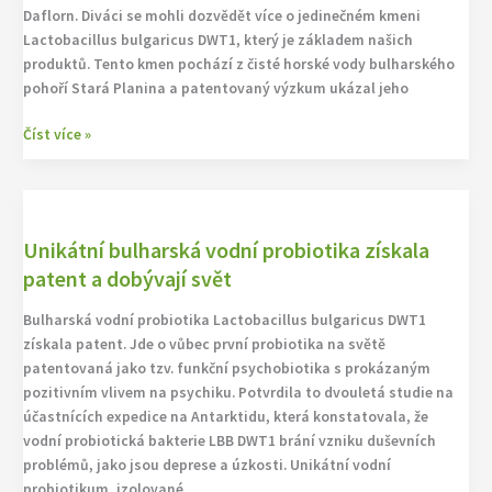
Daflorn. Diváci se mohli dozvědět více o jedinečném kmeni
Monika
Lactobacillus bulgaricus DWT1, který je základem našich
Arenbergerová
produktů. Tento kmen pochází z čisté horské vody bulharského
a
pohoří Stará Planina a patentovaný výzkum ukázal jeho
probiotika
Číst více »
Unikátní
bulharská
Unikátní bulharská vodní probiotika získala
vodní
probiotika
patent a dobývají svět
získala
Bulharská vodní probiotika Lactobacillus bulgaricus DWT1
patent
získala patent. Jde o vůbec první probiotika na světě
a
patentovaná jako tzv. funkční psychobiotika s prokázaným
dobývají
pozitivním vlivem na psychiku. Potvrdila to dvouletá studie na
svět
účastnících expedice na Antarktidu, která konstatovala, že
vodní probiotická bakterie LBB DWT1 brání vzniku duševních
problémů, jako jsou deprese a úzkosti. Unikátní vodní
probiotikum, izolované