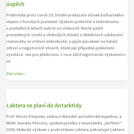
úspěch
Bulgaricus
DWT1
Probiotika proti covid-19. Studie prokázala účinek bulharského
v
objevu z horských pramenů. Výzkum probiotik a mikrobiomu
LAKTERE
v posledních letech nabral na intenzitě. Roste počet
slavila
provedených studií a vědeckých článků o důležitosti udržování
na
rovnováhy ve střevní mikrobiotě, o jejím působení na lidské
mezinárodní
zdraví a negativních vlivech, které její případné poškození
konferenci
vyvolává. Jen pro představu: v roce 2014 registrovali výzkumníci
obrovský
ve
úspěch
Číst více »
Laktera
se
Laktera se plaví do Antarktidy
plaví
do
Prof. Hristo Pimpirev, vedoucí Národní antarktické expedice, a
Antarktidy
MUDr. Daniela Petrova, spolumajitelka a manažerka „Daflorn“
OOD. Vědecký výzkum s probiotikem Laktera pokračuje! Laktera