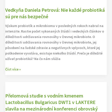
Daniela
Vedkyňa Daniela Petrová: Nie každé probiotiká
Petrová:
Nie
sú pre nás bezpečné
každé
Výskum probiotík a mikrobiomu v posledných rokoch nabral na
probiotiká
intenzite. Rastie počet vykonaných štúdií i vedeckých článkov o
sú
dôležitosti udržiavania rovnováhy v črevnej mikrobiote. O
pre
dôležitosti udržiavania rovnováhy v črevnej mikrobiote, jej
nás
pôsobení na ľudské zdravie a negatívnych vplyvoch, ktoré jej
bezpečné
poškodenie vyvoláva, existuje niekoľko štúdií. Prečo je dôležité
užívať probiotiká? Na čo nám slúžia
Číst více »
Přelomová
studie
Přelomová studie s vodním kmenem
s
vodním
Lactobacillus Bulgaricus DWT1 v LAKTERE
kmenem
slavila na mezinárodní konferenci obrovský
Lactobacillus