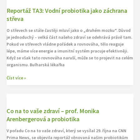
TA3:
Reportáž TA3: Vodní probiotika jako záchrana
Vodní
probiotika
střeva
jako
O střevech se stále častěji mluví jako o „druhém mozku“. Důvod
záchrana
je jednoduchý – velká část našeho zdraví se odehrává právě tam.
střeva
Pokud ve střevech vládne pořádek a rovnováha, tělo reaguje
lépe, máme více energie a imunitní systém pracuje efektivněji.
Když se však tato rovnováha naruší, může se to projevit na celém
organismu. Bulharská lékařka
Číst více »
Co
na
Co na to vaše zdraví – prof. Monika
to
vaše
Arenbergerová a probiotika
zdraví
V pořadu Co na to vaše zdraví, který se vysílal 29. října na CNN
–
Prima News, se objevila reportáž věnovaná našim probiotikům
prof.