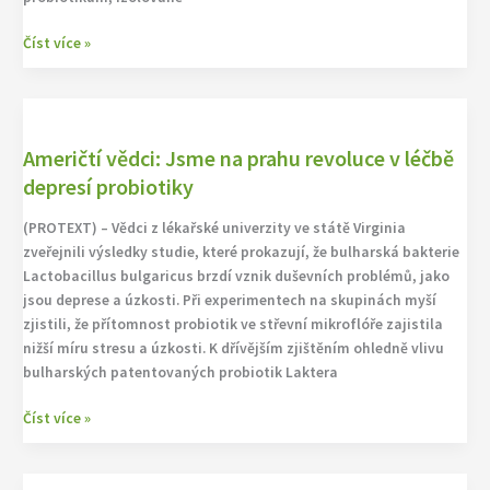
Číst více »
Američtí
vědci:
Američtí vědci: Jsme na prahu revoluce v léčbě
Jsme
na
depresí probiotiky
prahu
(PROTEXT) – Vědci z lékařské univerzity ve státě Virginia
revoluce
zveřejnili výsledky studie, které prokazují, že bulharská bakterie
v
Lactobacillus bulgaricus brzdí vznik duševních problémů, jako
léčbě
jsou deprese a úzkosti. Při experimentech na skupinách myší
depresí
zjistili, že přítomnost probiotik ve střevní mikroflóře zajistila
probiotiky
nižší míru stresu a úzkosti. K dřívějším zjištěním ohledně vlivu
bulharských patentovaných probiotik Laktera
Číst více »
Vedkyňa