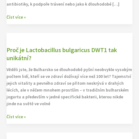
antibiotiky, k podpoře trávení nebo jako k dlouhodobé […]
na
zdraví
Číst více »
střev
Proč
je
Proč je Lactobacillus bulgaricus DWT1 tak
Lactobacillus
bulgaricus
unikátní?
DWT1
Věděli jste, že Bulharsko se dlouhodobě pyšní neobvykle vysokým
tak
počtem lidí, kteří se ve zdraví dožívají více než 100 let? Tajemství
unikátní?
jejich vitality a pevného zdraví se přitom neskrývá v drahých
lécích, ale v něčem mnohem prostším – v tradičním bulharském
jogurtu a především v jedné specifické bakterii, kterou nikde
jinde na světě ve volné
Číst více »
Reportáž